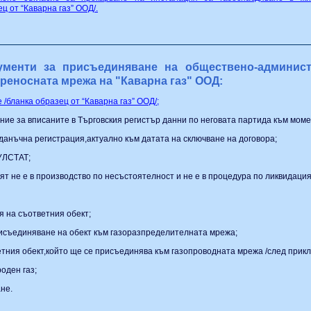
ц от “Каварна газ” ООД/.
ументи за присъединяване на обществено-
админист
реносната мрежа на "Каварна газ" ООД:
/бланка образец от “Каварна газ” ООД/;
ение за вписаните в Търговския регистър данни по неговата партида към моме
 данъчна регистрация,актуално към датата на сключване на договора;
БУЛСТАТ;
ят не е в производство по несъстоятелност и не е в процедура по ликвидация
я на съответния обект;
рисъединяване на обект към газоразпределителната мрежа;
ветния обект,който ще се присъединява към газопроводната мрежа /след прикл
оден газ;
не.