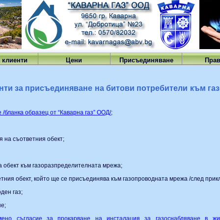
а клиенти
Цени
Присъединяване
Пра
нти за присъединяване на битови потребители към га
/бланка образец от “Каварна газ” ООД/;
я на съответния обект;
а обект към газоразпределителната мрежа;
ветния обект, който ще се присъединява към газопроводната мрежа /след прик
ден газ;
е;
мено съгласие за прокарване на инсталация за газоснабдяване в жи