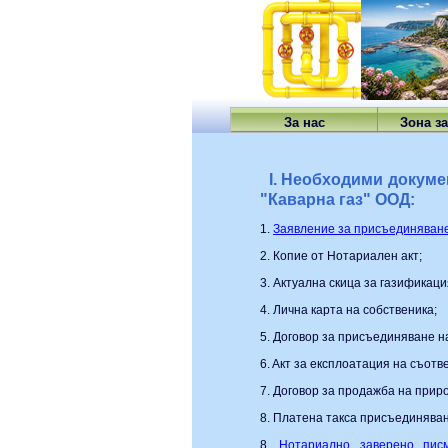
За нас
Зона з
I. Необходими докуме
"Каварна газ" ООД:
1.
Заявление за присъединяване 
2. Копие от Нотариален акт;
3. Актуална скица за газификаци
4. Лична карта на собственика;
5. Договор за присъединяване н
6. Aкт за експлоатация на съот
7. Договор за продажба на приро
8. Платена такса присъединяван
8.
Нотариално заверено пис