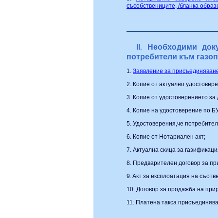
съсобствениците, /бланка образе
II
Необходими док
.
потребители към газоп
1.
Заявление за присъединяване 
2. Копие от актуално удостовер
3. Копие от удостоверението за
4. Копие на удостоверение по 
5. Удостоверения,че потребител
6. Копие от Нотариален акт;
7. Актуална скица за газификаци
8. Предварителен договор за п
9. Aкт за експлоатация на съот
10. Договор за продажба на прир
11. Платена такса присъединява