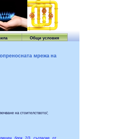
вила
Общи условия
зопреносната мрежа на
лючване на стоителството/;
лищен блок 2/3 съгласие от