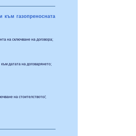
и към газопреносната
нта на сключване на договора;
 към датата на договарянето;
ючване на стоителството/;