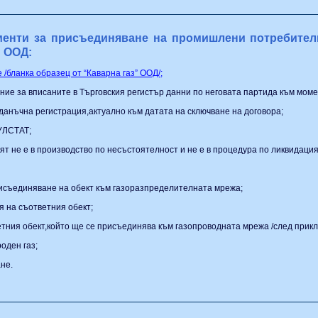
енти за присъединяване на промишлени потребител
" ООД:
/бланка образец от “Каварна газ” ООД/;
ение за вписаните в Търговския регистър данни по неговата партида към моме
 данъчна регистрация,актуално към датата на сключване на договора;
БУЛСТАТ;
ят не е в производство по несъстоятелност и не е в процедура по ликвидация
рисъединяване на обект към газоразпределителната мрежа;
я на съответния обект;
ветния обект,който ще се присъединява към газопроводната мрежа /след прикл
оден газ;
не.