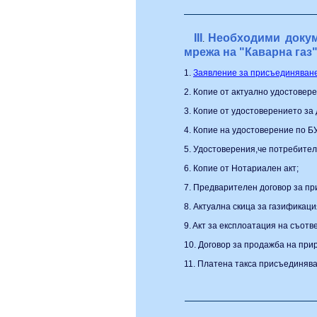
III
Необходими докум
.
мрежа на "Каварна газ
1.
Заявление за присъединяване 
2. Копие от актуално удостовер
3. Копие от удостоверението за
4. Копие на удостоверение по 
5. Удостоверения,че потребител
6. Копие от Нотариален акт;
7. Предварителен договор за п
8. Актуална скица за газификаци
9. Aкт за експлоатация на съот
10. Договор за продажба на прир
11. Платена такса присъединява