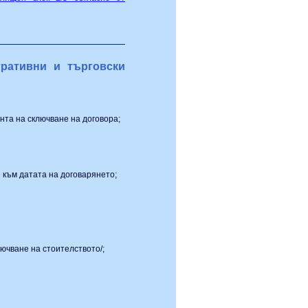
ративни и търговски
нта на сключване на договора;
 към датата на договарянето;
ючване на стоителството/;